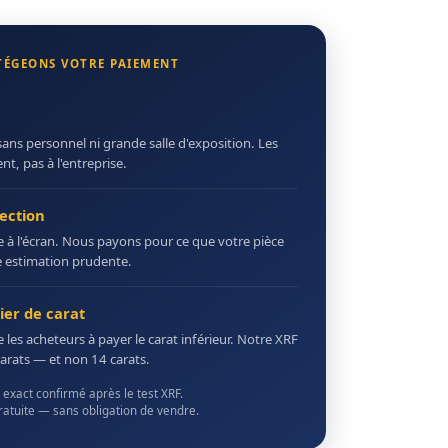
TÉGEONS VOTRE PAIEMENT
sans personnel ni grande salle d'exposition. Les
t, pas à l'entreprise.
ection
te à l'écran. Nous payons pour ce que votre pièce
e estimation prudente.
ier de carat
e les acheteurs à payer le carat inférieur. Notre XRF
arats — et non 14 carats.
exact confirmé après le test XRF.
ratuite — sans obligation de vendre.