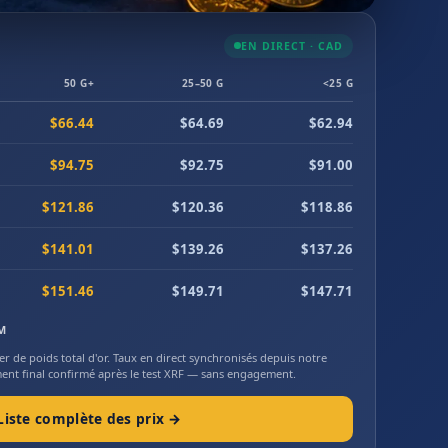
EN DIRECT · CAD
50 G+
25–50 G
<25 G
$66.44
$64.69
$62.94
$94.75
$92.75
$91.00
$121.86
$120.36
$118.86
$141.01
$139.26
$137.26
$151.46
$149.71
$147.71
PM
r de poids total d'or. Taux en direct synchronisés depuis notre
ment final confirmé après le test XRF — sans engagement.
Liste complète des prix →