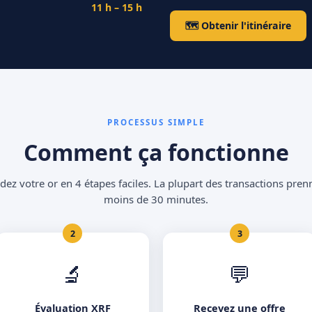
11 h – 15 h
🗺 Obtenir l'itinéraire
PROCESSUS SIMPLE
Comment ça fonctionne
dez votre or en 4 étapes faciles. La plupart des transactions pren
moins de 30 minutes.
2
3
🔬
💬
Évaluation XRF
Recevez une offre