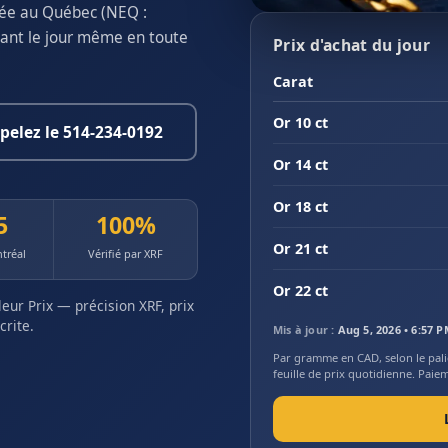
trée au Québec (NEQ :
ant le jour même en toute
Prix d'achat du jour
Carat
Or 10 ct
pelez le 514-234-0192
Or 14 ct
Or 18 ct
5
100%
Or 21 ct
ntréal
Vérifié par XRF
Or 22 ct
eur Prix — précision XRF, prix
crite.
Mis à jour :
Aug 5, 2026 • 6:57 
Par gramme en CAD, selon le palie
feuille de prix quotidienne. Paie