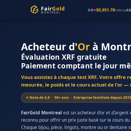
Fair
Gold
$5,951.78
OR
A
▼
CAD/oz
MONTREAL
Acheteur d'
Or
à Montr
Évaluation XRF gratuite
Paiement comptant le jour m
Vous assistez à chaque test XRF. Votre offre r
mesurée, le poids et le cours actuel de l'or 
⭐ Note de 4,9 · 50+ avis · Entreprise familiale depuis 201
FairGold Montreal
est un acheteur d'or et d'argent 
reconnu pour offrir un prix juste basé sur le cours d
Chaque bijou, pièce, lingots, montre ou or dentaire 