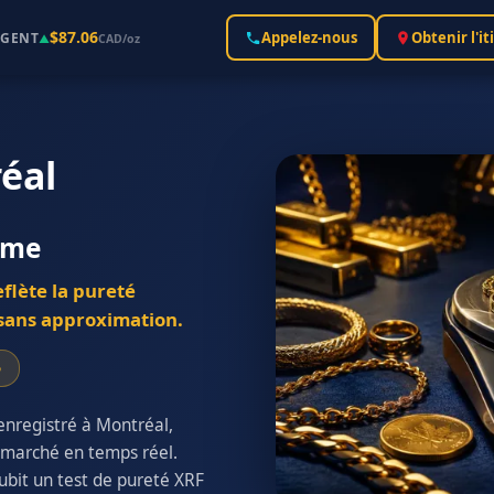
$87.06
Appelez-nous
Obtenir l'it
RGENT
▲
CAD/oz
éal
ême
eflète la pureté
— sans approximation.
5
enregistré à Montréal,
u marché en temps réel.
subit un test de pureté XRF