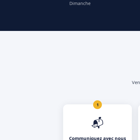
Dimanche
Ven
1
📬
Communiquez avec nous