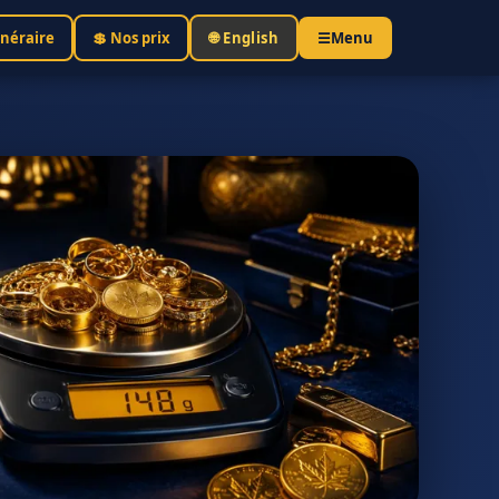
inéraire
💲 Nos prix
🌐 English
☰
Menu