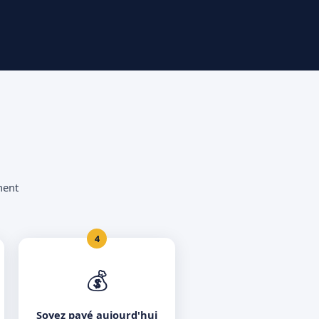
nent
4
💰
Soyez payé aujourd'hui