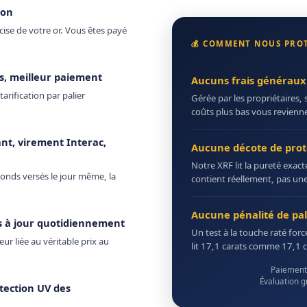
ion
ise de votre or. Vous êtes payé
💰 COMMENT NOUS PRO
s, meilleur paiement
Aucuns frais généraux
arification par palier
Gérée par les propriétaires, 
coûts plus bas vous reviennen
t, virement Interac,
Aucune décote de prot
Notre XRF lit la pureté exac
onds versés le jour même, la
contient réellement, pas un
Aucune pénalité de pal
is à jour quotidiennement
Un test à la touche raté forc
ur liée au véritable prix au
lit 17,1 carats comme 17,1 c
Paiement 
Évaluation g
tection UV des