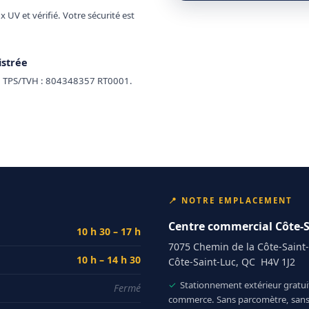
UV et vérifié. Votre sécurité est
istrée
· TPS/TVH : 804348357 RT0001.
📍 NOTRE EMPLACEMENT
Centre commercial Côte-S
10 h 30 – 17 h
7075 Chemin de la Côte-Saint
10 h – 14 h 30
Côte-Saint-Luc, QC H4V 1J2
✓
Stationnement extérieur gratuit
Fermé
commerce. Sans parcomètre, sans 