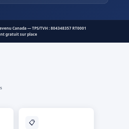
Revenu Canada — TPS/TVH : 804348357 RT0001
t gratuit sur place
s
📋