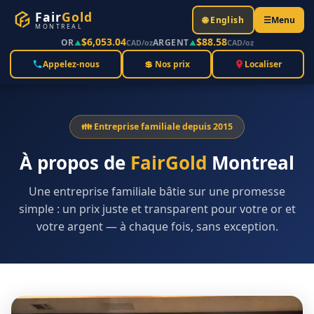
Fair
Gold
🌐 English
☰
Menu
MONTREAL
$6,053.04
$88.58
OR
ARGENT
▲
CAD/oz
▲
CAD/oz
Appelez-nous
💲 Nos prix
Localiser
👪 Entreprise familiale depuis 2015
À propos de
FairGold
Montreal
Une entreprise familiale bâtie sur une promesse
simple : un prix juste et transparent pour votre or et
votre argent — à chaque fois, sans exception.