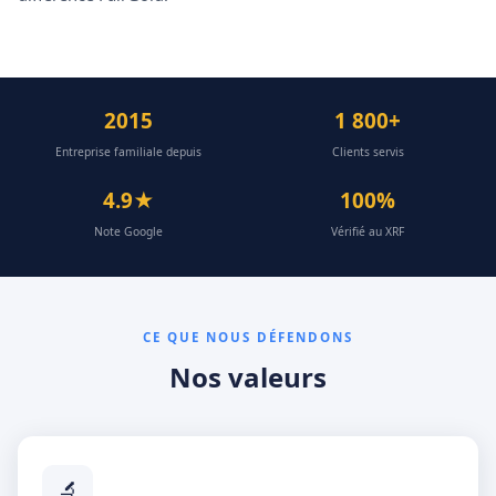
2015
1 800+
Entreprise familiale depuis
Clients servis
4.9★
100%
Note Google
Vérifié au XRF
CE QUE NOUS DÉFENDONS
Nos valeurs
🔬